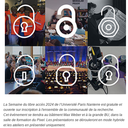
La Semaine du libre accès 2024 de l’Université Paris Nanterre est gratuite et
ouverte sur inscription à l'ensemble de la communauté de la recherche.
Cet événement se tiendra au bâtiment Max Weber et à la grande BU, dans la
salle de formation du Pixel. Les présentations se dérouleront en mode hybride
et les ateliers en présentiel uniquement.