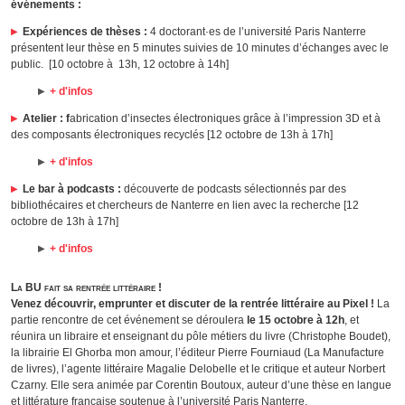
événements :
Expériences de thèses :
4 doctorant·es de l’université Paris Nanterre
présentent leur thèse en 5 minutes suivies de 10 minutes d’échanges avec le
public. [10 octobre à 13h, 12 octobre à 14h]
+ d'infos
Atelier : f
abrication d’insectes électroniques grâce à l’impression 3D et à
des composants électroniques recyclés [12 octobre de 13h à 17h]
+ d'infos
Le bar à podcasts :
découverte de podcasts sélectionnés par des
bibliothécaires et chercheurs de Nanterre en lien avec la recherche [12
octobre de 13h à 17h]
+ d'infos
La BU fait sa rentrée littéraire !
Venez découvrir, emprunter et discuter de la rentrée littéraire au Pixel !
La
partie rencontre de cet événement se déroulera
le 15 octobre à 12h
, et
réunira un libraire et enseignant du pôle métiers du livre (Christophe Boudet),
la librairie El Ghorba mon amour, l’éditeur Pierre Fourniaud (La Manufacture
de livres), l’agente littéraire Magalie Delobelle et le critique et auteur Norbert
Czarny. Elle sera animée par Corentin Boutoux, auteur d’une thèse en langue
et littérature française soutenue à l’université Paris Nanterre.