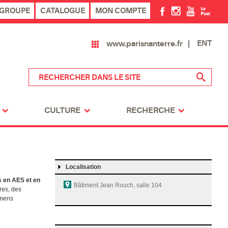
 GROUPE
CATALOGUE
MON COMPTE
ENT
www.parisnanterre.fr
CULTURE
RECHERCHE
Localisation
s en AES et en
Bâtiment
Jean Rouch
, salle 104
res, des
amens