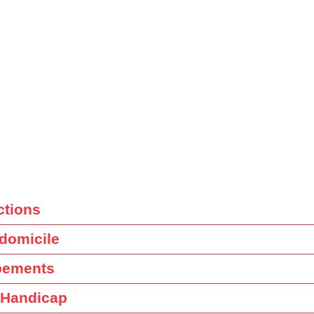
ctions
 domicile
pements
 Handicap