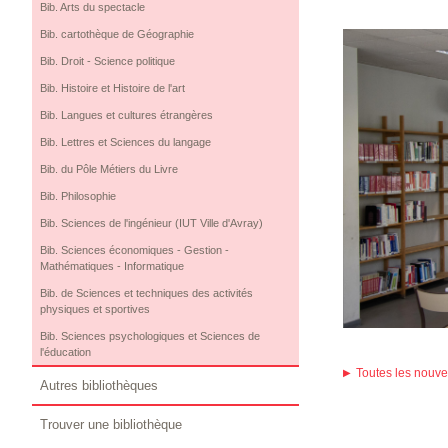
Bib. Arts du spectacle
Bib. cartothèque de Géographie
Bib. Droit - Science politique
Bib. Histoire et Histoire de l'art
Bib. Langues et cultures étrangères
Bib. Lettres et Sciences du langage
Bib. du Pôle Métiers du Livre
Bib. Philosophie
Bib. Sciences de l'ingénieur (IUT Ville d'Avray)
Bib. Sciences économiques - Gestion -
Mathématiques - Informatique
Bib. de Sciences et techniques des activités
physiques et sportives
Bib. Sciences psychologiques et Sciences de
l'éducation
Toutes les nouv
Autres bibliothèques
Trouver une bibliothèque