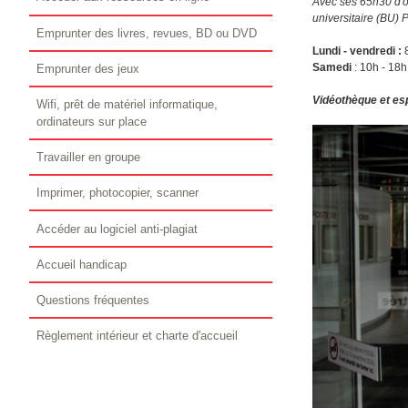
Avec ses 65h30 d'o
universitaire (BU) 
Emprunter des livres, revues, BD ou DVD
Lundi - vendredi :
Samedi
: 10h - 18h
Emprunter des jeux
Vidéothèque et es
Wifi, prêt de matériel informatique,
ordinateurs sur place
Travailler en groupe
Imprimer, photocopier, scanner
Accéder au logiciel anti-plagiat
Accueil handicap
Questions fréquentes
Règlement intérieur et charte d'accueil