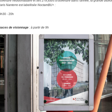
uverture hebdomadaire et ses 278 jours d'ouverture dans l'année, la grande bibli
Paris Nanterre est labellisée NoctamBU+ :
8h30 - 20h
paces de visionnage
: à partir de 9h