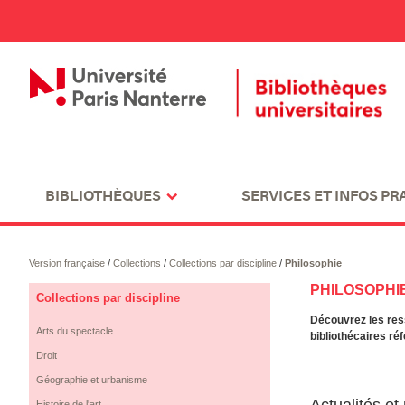
BIBLIOTHÈQUES
SERVICES ET INFOS PR
Version française
/
Collections
/
Collections par discipline
/
Philosophie
PHILOSOPHI
Collections par discipline
Découvrez les res
Arts du spectacle
bibliothécaires ré
Droit
Géographie et urbanisme
Actualités e
Histoire de l'art