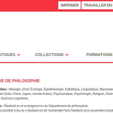
IMPRIMER
TRAVAILLER EN
ATIQUES
COLLECTIONS
FORMATIONS
UE DE PHILOSOPHIE
ibles :
Biologie, Droit, Écologie, Épistémologie, Esthétique, Linguistique, Marxisme
ale (Inde, Chine, Japon, monde Arabe), Psychanalyse, Psychologie, Religion, Scie
 Sciences cognitives.
e :
Étudiant·es et enseignant·es du Département de philosophie.
ccessible à tou·te·s étudiant·es de l'université Paris Nanterre et à ceux/celles d'aut