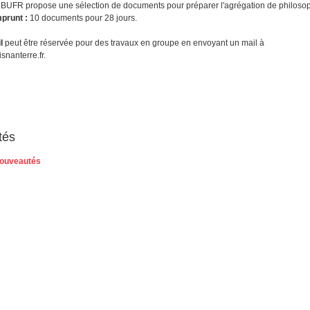
BUFR propose une sélection de documents pour préparer l'agrégation de philosop
mprunt :
10 documents pour 28 jours.
il
peut être réservée pour des travaux en groupe en envoyant un mail à
nanterre.fr.
tés
 nouveautés