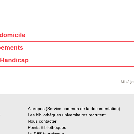
 domicile
pements
 Handicap
Mis à jo
A propos (Service commun de la documentation)
e
Les bibliothèques universitaires recrutent
Nous contacter
Points Bibliothèques
Le PEB fournisseur