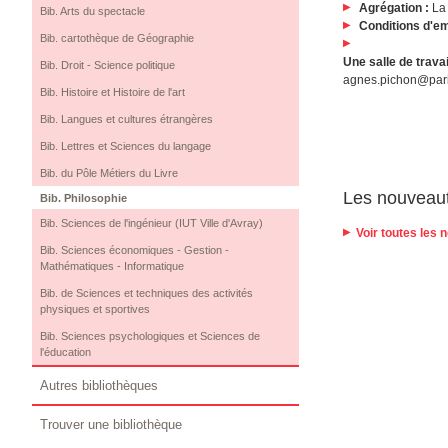
Agrégation :
La 
Bib. Arts du spectacle
Conditions d'e
Bib. cartothèque de Géographie
Une salle de trava
Bib. Droit - Science politique
agnes.pichon@paris
Bib. Histoire et Histoire de l'art
Bib. Langues et cultures étrangères
Bib. Lettres et Sciences du langage
Bib. du Pôle Métiers du Livre
Les nouveau
Bib. Philosophie
Bib. Sciences de l'ingénieur (IUT Ville d'Avray)
Voir toutes les
Bib. Sciences économiques - Gestion -
Mathématiques - Informatique
Bib. de Sciences et techniques des activités
physiques et sportives
Bib. Sciences psychologiques et Sciences de
l'éducation
Autres bibliothèques
Trouver une bibliothèque