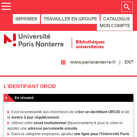
IMPRIMER
TRAVAILLER EN GROUPE
CATALOGUE
MON COMPTE
ENT
www.parisnanterre.fr
L'IDENTIFIANT ORCID
En résumé
Il est recommandé aux chercheurs de
créer un identifiant ORCID
et de
le
mettre à jour régulièrement
.
Utilisez votre
email institutionnel
@parisnanterre.fr pour le créer et
ajoutez une
adresse personnelle ensuite
.
Dans la catégorie employeur, ajoutez
une ligne pour l'Université Paris