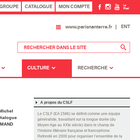
 GROUPE
CATALOGUE
MON COMPTE
ENT
www.parisnanterre.fr
CULTURE
RECHERCHE
A propos du CSLF
 Michel
Le CSLF (EA 1586) se définit comme une équipe
Dialogue
généraliste, travaillant sur la longue durée (du
ARMAND
Moyen Age au XXIe siècle) dans le champ de
l’histoire littéraire française et francophone.
Refondé en 2000 pour organiser l’ensemble de la