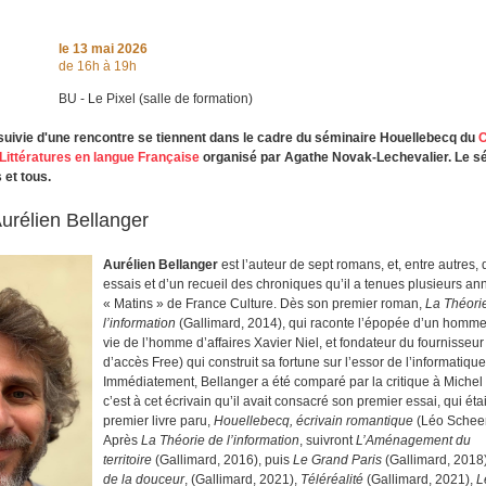
le
13 mai 2026
de 16h à 19h
BU - Le Pixel (salle de formation)
suivie d'une rencontre se tiennent dans le cadre du séminaire Houellebecq du
C
Littératures en langue Française
organisé par Agathe Novak-Lechevalier. Le s
 et tous.
urélien Bellanger
Aurélien Bellanger
est l’auteur de sept romans, et, entre autres,
essais et d’un recueil des chroniques qu’il a tenues plusieurs a
« Matins » de France Culture. Dès son premier roman,
La Théori
l’information
(Gallimard, 2014), qui raconte l’épopée d’un homme 
vie de l’homme d’affaires Xavier Niel, et fondateur du fournisseur
d’accès Free) qui construit sa fortune sur l’essor de l’informatique
Immédiatement, Bellanger a été comparé par la critique à Miche
c’est à cet écrivain qu’il avait consacré son premier essai, qui éta
premier livre paru,
Houellebecq, écrivain romantique
(Léo Scheer
Après
La Théorie de l’information
, suivront
L’Aménagement du
territoire
(Gallimard, 2016), puis
Le Grand Paris
(Gallimard, 2018
de la douceur
, (Gallimard, 2021),
Téléréalité
(Gallimard, 2021),
L