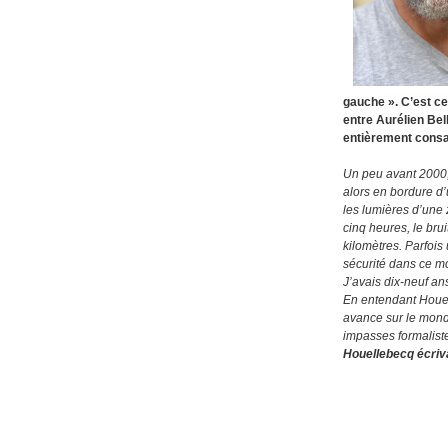
gauche ». C’est cet
entre Aurélien Be
entièrement consac
Un peu avant 2000, 
alors en bordure d’
les lumières d’une z
cinq heures, le bru
kilomètres. Parfois
sécurité dans ce 
J’avais dix-neuf ans 
En entendant Houelle
avance sur le monde
impasses formaliste
Houellebecq écriv