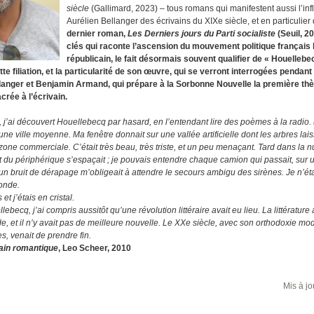
siècle
(Gallimard, 2023) – tous romans qui manifestent aussi l’inf
Aurélien Bellanger des écrivains du XIXe siècle, et en particulier
dernier roman,
Les Derniers jours du Parti socialiste
(Seuil, 2
clés qui raconte l’ascension du mouvement politique français
républicain, le fait désormais souvent qualifier de « Houellebe
te filiation, et la particularité de son œuvre, qui se verront interrogées pendant
llanger et Benjamin Armand, qui prépare à la Sorbonne Nouvelle la première th
rée à l’écrivain.
j’ai découvert Houellebecq par hasard, en l’entendant lire des poèmes à la radio. (.
une ville moyenne. Ma fenêtre donnait sur une vallée artificielle dont les arbres lai
one commerciale. C’était très beau, très triste, et un peu menaçant. Tard dans la nuit
it du périphérique s’espaçait ; je pouvais entendre chaque camion qui passait, sur u
 un bruit de dérapage m’obligeait à attendre le secours ambigu des sirènes. Je n’ét
monde.
et j’étais en cristal.
becq, j’ai compris aussitôt qu’une révolution littéraire avait eu lieu. La littérature 
, et il n’y avait pas de meilleure nouvelle. Le XXe siècle, avec son orthodoxie mod
s, venait de prendre fin.
ain romantique
, Leo Scheer, 2010
Mis à jo