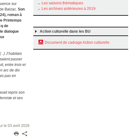
→ Les saisons thématiques
luence sur
→ Les archives antérieures à 2019
 de Balzac.
Son
024), roman à
 le Printemps
cq de
Action culturelle dans les BU
 le dialogue
èse
Document de cadrage Action culturelle
..) J’habitais
ssaient passer
, entre trois et
n arc de dix
ais pas en
avait repris son
erniste et ses
ur le 03 avril 2026