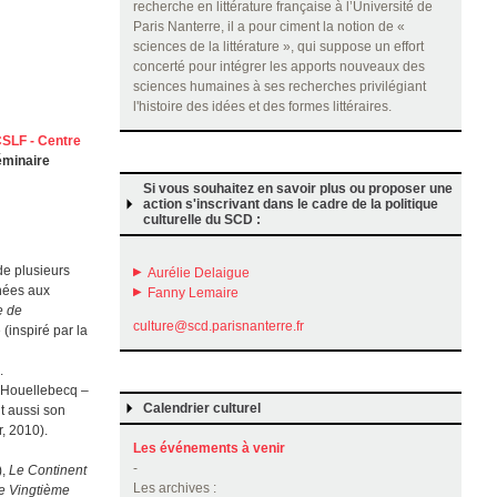
recherche en littérature française à l’Université de
Paris Nanterre, il a pour ciment la notion de «
sciences de la littérature », qui suppose un effort
concerté pour intégrer les apports nouveaux des
sciences humaines à ses recherches privilégiant
l'histoire des idées et des formes littéraires.
SLF - Centre
éminaire
Si vous souhaitez en savoir plus ou proposer une
action s'inscrivant dans le cadre de la politique
culturelle du SCD :
 de plusieurs
Aurélie Delaigue
nnées aux
Fanny Lemaire
e de
culture@scd.parisnanterre.fr
(inspiré par la
.
l Houellebecq –
Calendrier culturel
it aussi son
, 2010).
Les événements à venir
-
),
Le Continent
Les archives :
e Vingtième