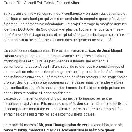
Grande BU - Accueil Est, Galerie Edouard Albert
Tinkuy
, qui signifie « rencontre » ou « confluence » en quechua, est un projet
artistique et académique qui vise à reconstruire la mémoire queer péruvienne
à partir d’une perspective décoloniale. Le projet interroge la manière dont les
identités LGBTQIA+ du Sud global – et plus particulièrement péruviennes –
ont été modelées, fragmentées et marginalisées par les héritages coloniaux et
par l’imposition de catégories occidentales de genre et de sexualité.
L’exposition photographique Tinkuy, memorias maricas de José Miguel
Dávila Salas
propose une relecture visuelle de figures historiques,
mythologiques et culturelles péruviennes à travers une esthétique
contemporaine queer. À partir d’archives, de références iconographiques et
d’un travail de mise en scène photographique, le projet cherche à réactiver
des mémoires effacées ou déformées par les récits officiels. Il ne s’agit pas de
projeter des identités contemporaines sur le passé, mais de rendre visibles
des continuités, des résistances et des formes de dissidence déjà présentes
dans l’histoire andine et latino-américaine.
L’exposition met en dialogue photographie, performance, recherche
historique et activisme. Elle propose une réflexion sur la mémoire collective, la
réappropriation identitaire et la possibilité de reconstruire des récits situés,
enracinés dans les territoires et les cosmovisions locales.
Le mardi 10 mars à 16h, pour l'inauguration de cette exposition,
la table
ronde "Tinkuy, memorias maricas. Reconstruire la mémoire queer