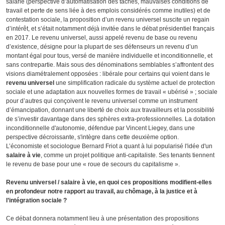
salarié (perspective d’automatisation des tâches, mauvaises conditions de
travail et perte de sens liée à des emplois considérés comme inutiles) et de
contestation sociale, la proposition d’un revenu universel suscite un regain
d’intérêt, et s’était notamment déjà invitée dans le débat présidentiel français
en 2017. Le revenu universel, aussi appelé revenu de base ou revenu
d’existence, désigne pour la plupart de ses défenseurs un revenu d’un
montant égal pour tous, versé de manière individuelle et inconditionnelle, et
sans contrepartie. Mais sous des dénominations semblables s’affrontent des
visions diamétralement opposées : libérale pour certains qui voient dans le
revenu universel
une simplification radicale du système actuel de protection
sociale et une adaptation aux nouvelles formes de travail « ubérisé » ; sociale
pour d’autres qui conçoivent le revenu universel comme un instrument
d’émancipation, donnant une liberté de choix aux travailleurs et la possibilité
de s’investir davantage dans des sphères extra-professionnelles. La dotation
inconditionnelle d'autonomie, défendue par Vincent Liegey, dans une
perspective décroissante, s'intègre dans cette deuxième option.
L’économiste et sociologue Bernard Friot a quant à lui popularisé l'idée d'un
salaire à vie
, comme un projet politique anti-capitaliste. Ses tenants tiennent
le revenu de base pour une « roue de secours du capitalisme ».
Revenu universel / salaire à vie, en quoi ces propositions modifient-elles
en profondeur notre rapport au travail, au chômage, à la justice et à
l’intégration sociale ?
Ce débat donnera notamment lieu à une présentation des propositions