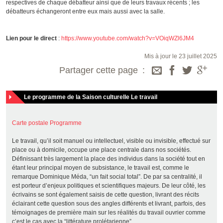
respectives de chaque débatteur ainsi que de leurs travaux récents ; les
débatteurs échangeront entre eux mais aussi avec la salle.
Lien pour le direct
:
https://www.youtube.com/watch?v=VOiqWZl6JM4
Mis à jour le 23 juillet 2025
Partager cette page
Le programme de la Saison culturelle Le travail
Carte postale Programme
Le travail, qu’il soit manuel ou intellectuel, visible ou invisible, effectué sur
place ou à domicile, occupe une place centrale dans nos sociétés.
Définissant très largement la place des individus dans la société tout en
étant leur principal moyen de subsistance, le travail est, comme le
remarque Dominique Méda, “un fait social total”. De par sa centralité, il
est porteur d’enjeux politiques et scientifiques majeurs. De leur côté, les
écrivains se sont également saisis de cette question, livrant des récits
éclairant cette question sous des angles différents et livrant, parfois, des
témoignages de première main sur les réalités du travail ouvrier comme
c’est le cas avec la “littérature prolétarienne”.