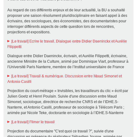
Au regard de ces différents enjeux et de leur actualité, la BU a souhaité
proposer une saison résolument pluridisciplinaire en faisant appel à des
écrivains, des sociologues, des économistes, des documentaristes pour
interroger différents aspects de cette question lors de rencontres,
projections et expositions.
[Le travail] Ecrire le travail. Dialogue entre Didier Daeninckx et Aurélie
Filippetti
Dialogue entre Didier Daeninckx, écrivain, et Aurélie Filippetti, écrivaine,
ancienne Ministre de la Culture, animé par Dominique Viart, professeur à
l'Université Paris Nanterre, membre de l’Institut universitaire de France
[Le travail] Travail & numérique. Discussion entre Maud Simonet et
Antonio Casilli
Projection du court-métrage « Invisibles, les travailleurs du clic » écrit par
Julien Goetz et Henri Poulain. Suivie d'une discussion entre Maud
Simonet, sociologue, directrice de recherche CNRS et de l’IDHE.S-
Nanterre, et Antonio Casilli, professeur de sociologie à Télécom Paris ;
animée par Nicole Teke, doctorante en sociologie à l’IDHE.S-Nanterre
[Le travail] Filmer le travail
Projection du documentaire "C'est quoi ce travail ?", suivie d'une
discussion en présence du réalisateur Sébastien Jousse, animée par