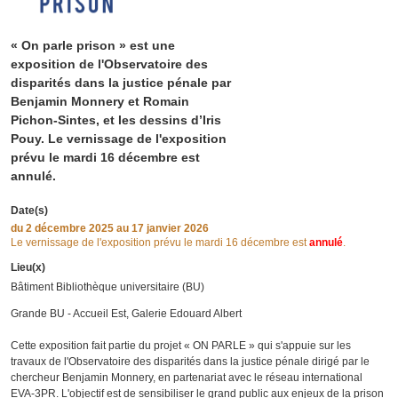
« On parle prison » est une
exposition de l'Observatoire des
disparités dans la justice pénale par
Benjamin Monnery et Romain
Pichon-Sintes, et les dessins d’Iris
Pouy. Le vernissage de l'exposition
prévu le mardi 16 décembre est
annulé.
Date(s)
du
2 décembre 2025
au 17 janvier 2026
Le vernissage de l'exposition prévu le mardi 16 décembre est
annulé
.
Lieu(x)
Bâtiment Bibliothèque universitaire (BU)
Grande BU - Accueil Est, Galerie Edouard Albert
Cette exposition fait partie du projet « ON PARLE » qui s'appuie sur les
travaux de l'Observatoire des disparités dans la justice pénale dirigé par le
chercheur Benjamin Monnery, en partenariat avec le réseau international
EVA-3PR. L'objectif est de sensibiliser le grand public aux enjeux de la prison